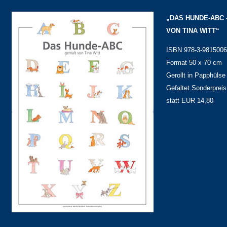
„DAS HUNDE-ABC 
VON TINA WITT“
ISBN 978-3-9815006
Format 50 x 70 cm
Gerollt in Papphüls
Gefaltet Sonderprei
statt EUR 14,80