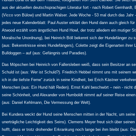
aus der aktuellen deutschsprachigen Literatur fort - nach Robert Gernhardt, El
(Vicco von Bülow) und Martin Walser. Jede Woche - 53 mal durch das Jahr - 
jedes neue Kalenderblatt: Paul Auster erklärt den Hund dann auch gleich für 
Atwood erzählt vom ängstlichen Hund Howl, der trotz alledem ein mutiger Str
Moralische Unordnung), bei Heinrich Böll bekennt sich der Hundefänger zu
(aus: Bekenntnisse eines Hundefängers), Colette zeigt die Eigenarten ihrer 
Bulldoggen – auf (aus: Gefängnis und Paradies).
Das Möpschen bei Heinrich von Fallersleben weiß, dass sein Besitzer an se
Schuld ist (aus: Wer ist Schuld?). Friedrich Hebbel nimmt uns mit seinem 
ich in die tiefste Ferne“ zurück in seine Kindheit, bei Erich Kästner verkehr
Menschen (aus: Ein Hund hält Reden). Ernst Kahl beschwört – nein - nicht 
seine Schönheit, und Alexander von Humboldt nimmt auf seiner Reise einen
(aus: Daniel Kehlmann, Die Vermessung der Welt).
Bei Kundera weckt der Hund seine Menschen mitten in der Nacht, um seine 
unerträgliche Leichtigkeit des Seins). Clemens Meyer freut sich über sein
hofft, dass er trotz drohender Erkrankung noch lange bei ihm bleibt (aus: Die