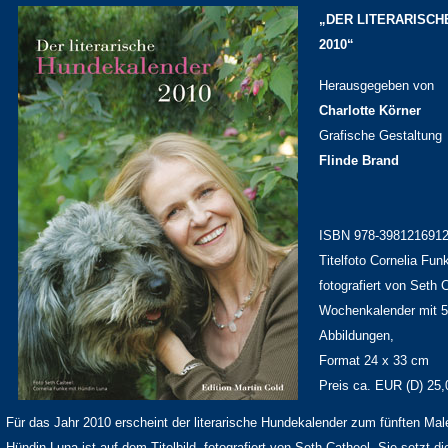
„DER LITERARISC
2010“
Herausgegeben von
Charlotte Körner
Grafische Gestaltung
Flinde Brand
ISBN 978-398121691
Titelfoto Cornelia Fun
fotografiert von Seth 
Wochenkalender mit 5
Abbildungen,
Format 24 x 33 cm
Preis ca. EUR (D) 25,
Für das Jahr 2010 erscheint der literarische Hundekalender zum fünften Mal
Hündin Luna ist auf dem Titelbild, fotografiert von Seth Catheel. Sie setzt 