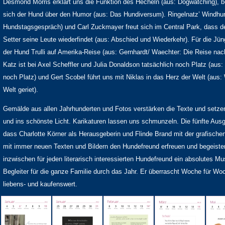
Desmond Morris erklärt uns die Funktion des Hecheln (aus: Dogwatching), be
sich der Hund über den Humor (aus: Das Hundiversum). Ringelnatz’ Windhund
Hundstagsgespräch) und Carl Zuckmayer freut sich im Central Park, dass d
Setter seine Leute wiederfindet (aus: Abschied und Wiederkehr). Für die Jün
der Hund Trulli auf Amerika-Reise (aus: Gernhardt/ Waechter: Die Reise nac
Katz ist bei Axel Scheffler und Julia Donaldson tatsächlich noch Platz (aus
noch Platz) und Gert Scobel führt uns mit Niklas in das Herz der Welt (aus:
Welt geriet).
Gemälde aus allen Jahrhunderten und Fotos verstärken die Texte und setze
und ins schönste Licht. Karikaturen lassen uns schmunzeln. Die fünfte Aus
dass Charlotte Körner als Herausgeberin und Flinde Brand mit der grafische
mit immer neuen Texten und Bildern den Hundefreund erfreuen und begeister
inzwischen für jeden literarisch interessierten Hundefreund ein absolutes M
Begleiter für die ganze Familie durch das Jahr. Er überrascht Woche für W
liebens- und kaufenswert.