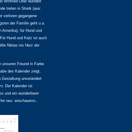
i Winfried Öller wundert
e treten in Streik (aus:
er verloren gegangene
gsten der Familie geht u.a.
h Amerika), für Hund und
: Für Hund und Katz ist auch
 Wie Niklas ins Herz der
n unseren Freund in Farbe
gabe des Kalender zeigt,
n Gestaltung unverändert
n. Der Kalender ist
uss und ein wunderbarer
oche neu: anschauens-,