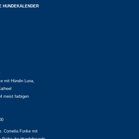
HE HUNDEKALENDER
2
ke mit Hündin Luna,
Catheel
4 meist farbigen
00
e. Cornelia Funke mit
die Reihe der Hundefreunde