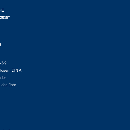
HE
2018“
g
-3-9
enlosem DIN A
nder
 das Jahr