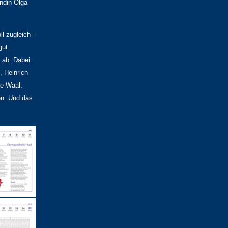
ündin Olga
l zugleich -
gut.
 ab. Dabei
, Heinrich
de Waal.
en. Und das