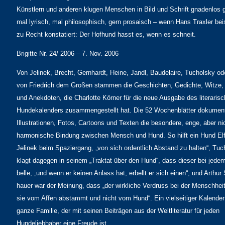
Künstlern und anderen klugen Menschen in Bild und Schrift gnadenlos g
mal lyrisch, mal philosophisch, gern prosaisch – wenn Hans Traxler bei
zu Recht konstatiert: Der Hofhund hasst es, wenn es schneit.
Brigitte Nr. 24/ 2006 – 7. Nov. 2006
Von Jelinek, Brecht, Gernhardt, Heine, Jandl, Baudelaire, Tucholsky od
von Friedrich dem Großen stammen die Geschichten, Gedichte, Witze
und Anekdoten, die Charlotte Körner für die neue Ausgabe des literaris
Hundekalenders zusammengestellt hat. Die 52 Wochenblätter dokument
Illustrationen, Fotos, Cartoons und Texten die besondere, enge, aber n
harmonische Bindung zwischen Mensch und Hund. So hilft ein Hund Elf
Jelinek beim Spaziergang, „von sich ordentlich Abstand zu halten“, Tuc
klagt dagegen in seinem „Traktat über den Hund“, dass dieser bei jede
belle, „und wenn er keinen Anlass hat, erbellt er sich einen“, und Arthu
hauer war der Meinung, dass „der wirkliche Verdruss bei der Menschheit
sie vom Affen abstammt und nicht vom Hund“. Ein vielseitiger Kalender 
ganze Familie, der mit seinen Beiträgen aus der Weltliteratur für jeden
Hundeliebhaber eine Freude ist.