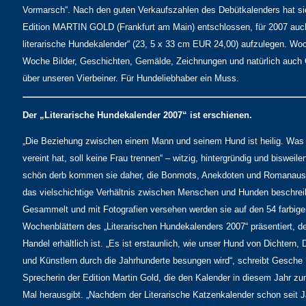
Vormarsch“. Nach den guten Verkaufszahlen des Debütkalenders hat si
Edition MARTIN GOLD (Frankfurt am Main) entschlossen, für 2007 auc
literarische Hundekalender“ (23, 5 x 33 cm EUR 24,00) aufzulegen. Woc
Woche Bilder, Geschichten, Gemälde, Zeichnungen und natürlich auch
über unseren Vierbeiner. Für Hundeliebhaber ein Muss.
Der „Literarische Hundekalender 2007“ ist erschienen.
„Die Beziehung zwischen einem Mann und seinem Hund ist heilig. Was 
vereint hat, soll keine Frau trennen“ – witzig, hintergründig und bisweil
schön derb kommen sie daher, die Bonmots, Anekdoten und Romanaus
das vielschichtige Verhältnis zwischen Menschen und Hunden beschrei
Gesammelt und mit Fotografien versehen werden sie auf den 54 farbige
Wochenblättern des „Literarischen Hundekalenders 2007“ präsentiert, de
Handel erhältlich ist. „Es ist erstaunlich, wie unser Hund von Dichtern,
und Künstlern durch die Jahrhunderte besungen wird“, schreibt Gesche 
Sprecherin der Edition Martin Gold, die den Kalender in diesem Jahr z
Mal herausgibt. „Nachdem der Literarische Katzenkalender schon seit 