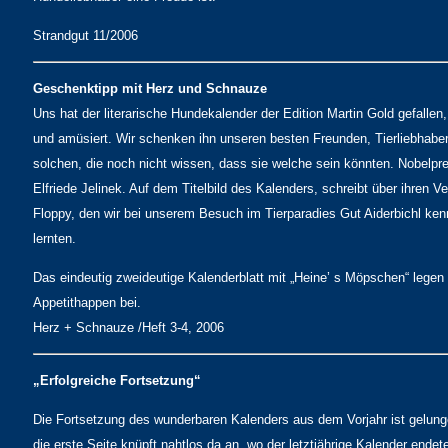
Strandgut 11/2006
Geschenktipp mit Herz und Schnauze
Uns hat der literarische Hundekalender der Edition Martin Gold gefallen,
und amüsiert. Wir schenken ihn unseren besten Freunden, Tierliebhabe
solchen, die noch nicht wissen, dass sie welche sein könnten. Nobelpre
Elfriede Jelinek. Auf dem Titelbild des Kalenders, schreibt über ihren Ve
Floppy, den wir bei unserem Besuch im Tierparadies Gut Aiderbichl ke
lernten.
Das eindeutig zweideutige Kalenderblatt mit „Heine’ s Möpschen“ legen 
Appetithappen bei.
Herz + Schnauze /Heft 3-4, 2006
„Erfolgreiche Fortsetzung“
Die Fortsetzung des wunderbaren Kalenders aus dem Vorjahr ist gelung
die erste Seite knüpft nahtlos da an, wo der letztjährige Kalender endet