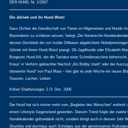
DER HUND, Nr. 1/2007
Die Jelinek und ihr Hund Wutzl
Dass Dichter die Gesellschaft von Tieren im Allgemeinen und Hunde im
Besonderen zu schätzen wissen, belegt „Der literarische Hundekalender
dessen Deckblatt die von Isolde Ohlbaum abgelichtete Nobelpreisträgeri
Jelinek mit ihrem Hund Wutzl prangt. Ob Jagdhunde oder Elisabeth Ma
Borgeses Hund Arli, der die Tastatur einer Schreibmaschine beherrscht,
Kraus’ in Verform gebrachter Nachruf „Als Bobby starb“ oder der Auszu
tätowierte Hund“ von Paul Maar – hier gibt es jede Woche ein neues Bl
Staunen, Lachen, Lieben
Kölner Stadtanzeiger, 2./3. Dez. 2006
Der Hund hat sich immer mehr vom „Begleiter des Menschen“ entfernt u
einem Lifestyle Gegenstand geworden. Diesem Trend folgte der zweite L
Hundekalender gottseidank nicht, sondern bringt auch in diesem Jahr W
Skurriles und durchaus auch Schräges aus der gemeinsamen Kulturges